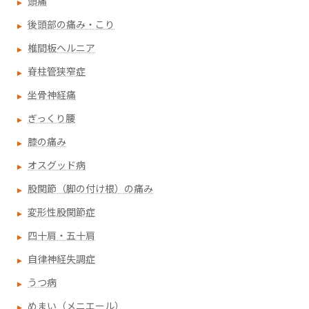
頭痛
後頭部の痛み・こり
椎間板ヘルニア
脊柱管狭窄症
坐骨神経痛
ぎっくり腰
膝の痛み
オスグッド病
股関節（脚の付け根）の痛み
変形性股関節症
四十肩・五十肩
自律神経失調症
うつ病
めまい（メニエール）