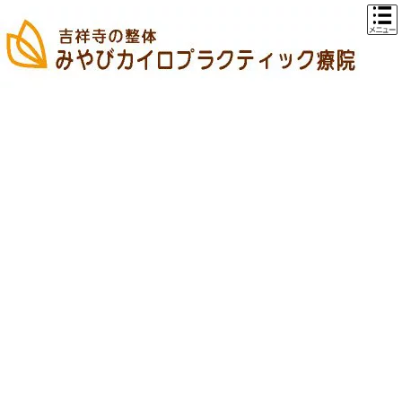
コ
ナ
ン
ビ
テ
ゲ
ン
ー
ツ
シ
へ
ョ
ス
ン
キ
に
ッ
移
プ
動