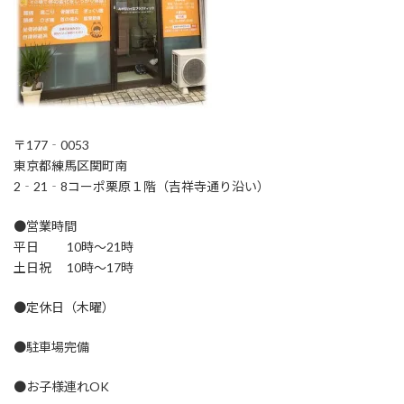
〒177‐0053
東京都練馬区関町南
2‐21‐8コーポ栗原１階（吉祥寺通り沿い）
●営業時間
平日 10時～21時
土日祝 10時～17時
●定休日（木曜）
●駐車場完備
●お子様連れOK