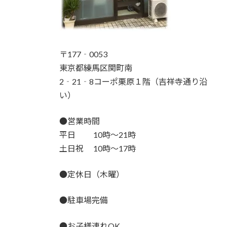
〒177‐0053
東京都練馬区関町南
2‐21‐8コーポ栗原１階（吉祥寺通り沿
い）
●営業時間
平日 10時～21時
土日祝 10時～17時
●定休日（木曜）
●駐車場完備
●お子様連れOK