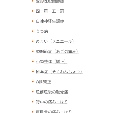
変形性股関節症
四十肩・五十肩
自律神経失調症
うつ病
めまい（メニエール）
顎関節症（あごの痛み）
小顔整体（矯正）
側湾症（そくわんしょう）
O脚矯正
産前産後の恥骨痛
背中の痛み・はり
肩甲骨の痛み・はり