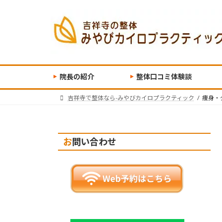
コ
ナ
ン
ビ
テ
ゲ
ン
ー
ツ
シ
へ
ョ
ス
ン
院長の紹介
整体口コミ体験談
キ
に
吉祥寺で整体なら-みやびカイロプラクティック
痩身・
ッ
移
プ
動
お問い合わせ