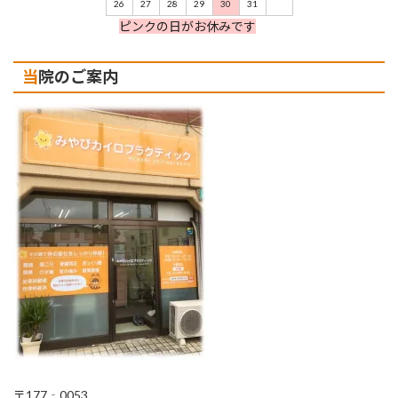
26
27
28
29
30
31
ピンクの日がお休みです
当院のご案内
〒177‐0053