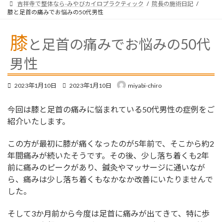
吉祥寺で整体なら-みやびカイロプラクティック
院長の施術日記
膝と足首の痛みでお悩みの50代男性
膝
と足首の痛みでお悩みの50代
男性
最
2023年1月10日
2023年1月10日
miyabi-chiro
終
更
今回は膝と足首の痛みに悩まれている50代男性の症例をご
新
日
紹介いたします。
時
:
この方が最初に膝が痛くなったのが5年前で、そこから約2
年間痛みが続いたそうです。その後、少し落ち着くも2年
前に痛みのピークがあり、鍼灸やマッサージに通いなが
ら、痛みは少し落ち着くもなかなか改善にいたりませんで
した。
そして3か月前から今度は足首に痛みが出てきて、特に歩