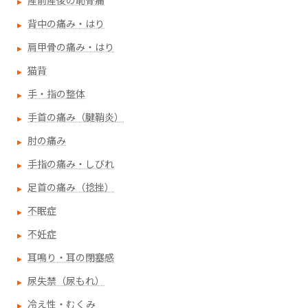
産前産後の恥骨痛
背中の痛み・はり
肩甲骨の痛み・はり
猫背
手・指の整体
手首の痛み（腱鞘炎）
肘の痛み
手指の痛み・しびれ
足首の痛み（捻挫）
不眠症
不妊症
耳鳴り・耳の閉塞感
尿失禁（尿もれ）
冷え性・むくみ