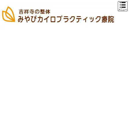
コ
ナ
ン
ビ
テ
ゲ
ン
ー
ツ
シ
へ
ョ
ス
ン
キ
に
ッ
移
プ
動